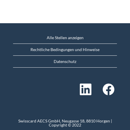
Alle Stellen anzeigen
Rechtliche Bedingungen und Hinweise
Datenschutz
W
W
i
i
r
r
d
d
a
a
u
u
f
f
e
e
i
i
n
n
Swisscard AECS GmbH, Neugasse 18, 8810 Horgen |
e
e
Copyright © 2022
r
r