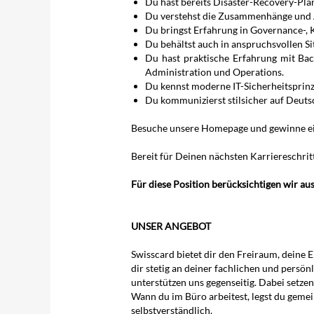
Du hast bereits Disaster-Recovery-Plän
Du verstehst die Zusammenhänge und A
Du bringst Erfahrung in Governance-, 
Du behältst auch in anspruchsvollen S
Du hast praktische Erfahrung mit Ba
Administration und Operations.
Du kennst moderne IT-Sicherheitsprinzi
Du kommunizierst stilsicher auf Deuts
Besuche unsere Homepage und gewinne ein
Bereit für Deinen nächsten Karriereschri
Für diese Position berücksichtigen wir au
UNSER ANGEBOT
Swisscard bietet dir den Freiraum, deine 
dir stetig an deiner fachlichen und persö
unterstützen uns gegenseitig. Dabei setzen
Wann du im Büro arbeitest, legst du geme
selbstverständlich.