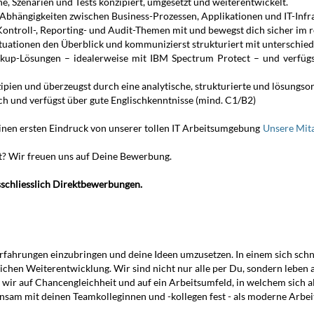
e, Szenarien und Tests konzipiert, umgesetzt und weiterentwickelt.
bhängigkeiten zwischen Business-Prozessen, Applikationen und IT-Infra
Kontroll-, Reporting- und Audit-Themen mit und bewegst dich sicher im 
ituationen den Überblick und kommunizierst strukturiert mit unterschied
ckup-Lösungen – idealerweise mit IBM Spectrum Protect – und verfügs
pien und überzeugst durch eine analytische, strukturierte und lösungsor
ch und verfügst über gute Englischkenntnisse (mind. C1/B2)
en ersten Eindruck von unserer tollen IT Arbeitsumgebung
Unsere Mit
tt? Wir freuen uns auf Deine Bewerbung.
sschliesslich Direktbewerbungen.
Erfahrungen einzubringen und deine Ideen umzusetzen. In einem sich sch
nlichen Weiterentwicklung. Wir sind nicht nur alle per Du, sondern leb
 wir auf Chancengleichheit und auf ein Arbeitsumfeld, in welchem sich alle
insam mit deinen Teamkolleginnen und -kollegen fest - als moderne Arbe