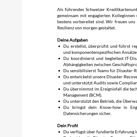
Als führendes Schweizer Kreditkartenunte
gemeinsam mit engagierten Kolleginnen un
bestens vorbereitet sind. Wir freuen uns
Resilienz von morgen gestaltet.
Deine Aufgaben
Du erstellst, überprüfst und führst r
und komponentenspezifischen Ansätze
Du koordinierst und begleitest IT-Dis
Abhängigkeiten zwischen Geschäftspro
Du sensibilisierst Teams für Disaster
Du entwickelst unsere Disaster-Recover
und unterstützt Audits sowie Complia
Du übernimmst im Ereignisfall die te
Management (BCM).
Du unterstützt den Betrieb, die Über
Du bringst dein Know-how in Engin
Datensicherungen sicher.
Dein Profil
Du verfügst über fundierte Erfahrung 