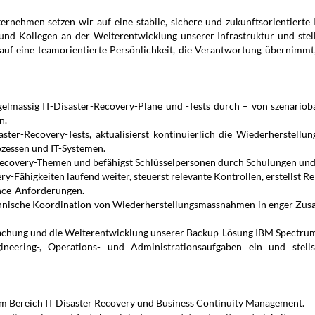
rnehmen setzen wir auf eine stabile, sichere und zukunftsorientierte 
d Kollegen an der Weiterentwicklung unserer Infrastruktur und stells
 auf eine teamorientierte Persönlichkeit, die Verantwortung übernimm
egelmässig IT-Disaster-Recovery-Pläne und -Tests durch – von szenari
n.
aster-Recovery-Tests, aktualisierst kontinuierlich die Wiederherstellu
zessen und IT-Systemen.
-Recovery-Themen und befähigst Schlüsselpersonen durch Schulungen und
y-Fähigkeiten laufend weiter, steuerst relevante Kontrollen, erstellst
nce-Anforderungen.
chnische Koordination von Wiederherstellungsmassnahmen in enger Zu
wachung und die Weiterentwicklung unserer Backup-Lösung IBM Spectru
eering-, Operations- und Administrationsaufgaben ein und stell
im Bereich IT Disaster Recovery und Business Continuity Management.